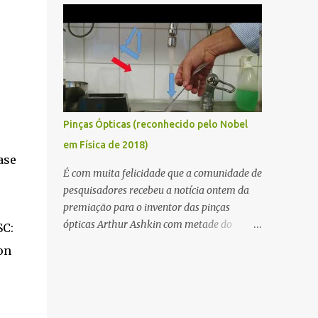
http://pubs.acs.org/cen/img/83/i10/8310NO
gostaria de compartilhar com você tudo o
TWASBSL.jpg Num balanço similar entre
que descobri sobre a trajetória de um físico e
energia e pressão dentro da bolha, por
o que é preciso para se sentir realizado e
alguma razão, ela começa a emitir luz.
bem-sucedido nessa jornada. Tudo começa
Quando...
com a graduação em Física. Durante esse
período, mergulhamos em cursos
fundamentais de física e matemática,
Pinças Ópticas (reconhecido pelo Nobel
construindo uma base sólida de
em Física de 2018)
conhecimento. Há a necessidade de
ase
perseverar, pois é um salto grande da
É com muita felicidade que a comunidade de
transição de ensino médio para o ensino
pesquisadores recebeu a notícia ontem da
superior. Muitos dos assuntos e lacunas de
premiação para o inventor das pinças
conhecimento ainda não muito bem
ópticas Arthur Ashkin com metade do
SC:
sedimentada no ensino médio, precisa ser
prêmio Nobel em Física de 2018. Talvez você
on
preenchida para poder avançar. E tudo
já tenha ouvido falar em pinças ópticas?
depende apenas de você e de suas ações para
Acontece que a luz, não possui apenas
conquistar. A maestria nas diferentes
energia mas quantidade de movimento, ou
disciplinas só vem com muita prática e
momentum como definido pelo Newton. O