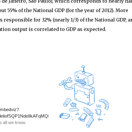
 de Janeiro, São Paulo), which corresponds to nearly hal
ut 55% of the National GDP (for the year of 2012). More
is responsible for 32% (nearly 1/3) of the National GDP, a
ation output is correlated to GDP as expected.