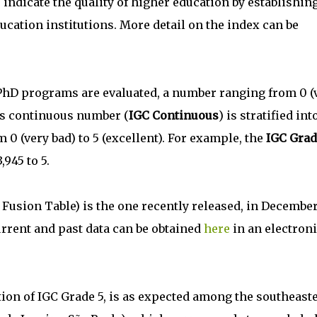
 indicate the quality of higher education by establishin
ation institutions. More detail on the index can be
 PhD programs are evaluated, a number ranging from 0 (
this continuous number (
IGC Continuous
) is stratified int
 0 (very bad) to 5 (excellent). For example, the
IGC Grad
,945 to 5.
 Fusion Table) is the one recently released, in Decembe
Current and past data can be obtained
here
in an electron
tion of IGC Grade 5, is as expected among the southeast