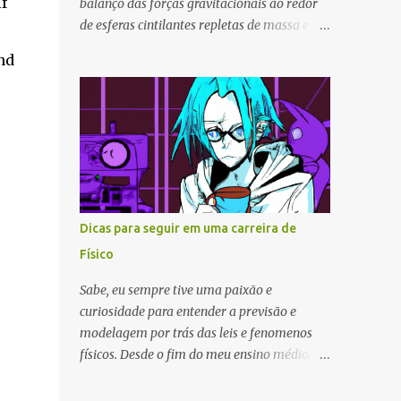
f
balanço das forças gravitacionais ao redor
de esferas cintilantes repletas de massa e
energia é capaz de gerar espetáculos dos
nd
mais incríveis presenciados nas nossas
visões humanas. Assim como grande é o
espetáculo, também é a distância que nos
separa dessas estrelas que se encontram
muito além do que os nossos olhos, hoje,
conseguem enxergar. Mas... E se
pudéssemos enxergar algo parecido a olho
nu? O incrível fenômeno da
Dicas para seguir em uma carreira de
sonoluminescência ocorre quando, em um
Físico
recipiente de vidro repleto de água,
conseguimos criar uma pequena bolha. Essa
Sabe, eu sempre tive uma paixão e
bolha, durante o seu percurso, vai sofrer a
curiosidade para entender a previsão e
influência de ondas sonoras de alta
modelagem por trás das leis e fenomenos
frequência e ser "capturada" em sequência
físicos. Desde o fim do meu ensino médio, a
por essa construção. Depois disso, o
física despertou meu interesse e eu sabia que
inesperado acontece.
queria seguir uma carreira nessa área. Hoje,