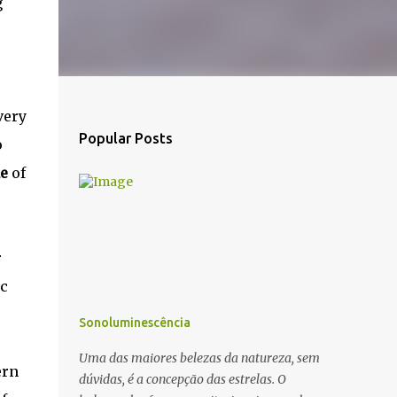
g
very
Popular Posts
o
e
of
r
ic
Sonoluminescência
Uma das maiores belezas da natureza, sem
ern
dúvidas, é a concepção das estrelas. O